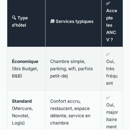
✅
Acce
🔍 Type
pte
🎁 Services typiques
d’hôtel
les
ANC
V ?
✅
Économique
Chambre simple,
Oui,
(Ibis Budget,
parking, wifi, parfois
très
B&B)
petit-déj
fréqu
ent
✅
Standard
Confort accru,
Oui,
(Mercure,
restaurant, espace
major
Novotel,
détente, service en
itaire
Logis)
chambre
ment