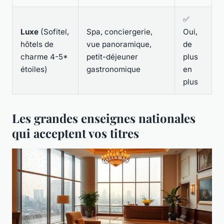
✅
Luxe
(Sofitel,
Spa, conciergerie,
Oui,
hôtels de
vue panoramique,
de
charme 4-5*
petit-déjeuner
plus
étoiles)
gastronomique
en
plus
Les grandes enseignes nationales
qui acceptent vos titres